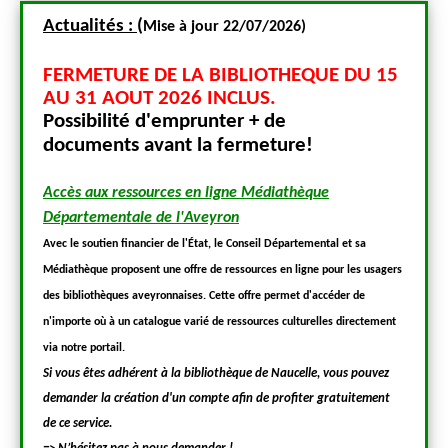
Actualités :
(
Actua
Mise
à jour 22/07/2026)
U 15
FERMETURE DE LA BIBLIOTHEQUE DU 15
FERM
AU 31 AOUT 2026 INCLUS.
AU 3
Possibilité d'emprunter + de
Poss
documents
avant la fermeture!
docu
Accès aux ressources en ligne Médiathèque
Accès 
Départementale de l'Aveyron
Dépar
a
Avec le soutien financier de l'État, le Conseil Départemental et sa
Avec le 
 usagers
Médiathèque proposent une offre de ressources en ligne pour les usagers
Médiathè
e
des bibliothèques aveyronnaises. Cette offre permet d'accéder de
des bibl
ctement
n'importe où à un catalogue varié de ressources culturelles directement
n'import
via notre portail.
via notre
ouvez
Si vous êtes adhérent à la bibliothèque de Naucelle, vous pouvez
Si vous
tement
demander la création d'un compte afin de profiter gratuitement
demande
de ce service.
de ce se