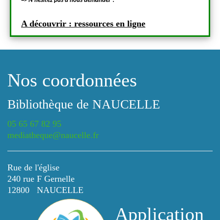
=> N’hésitez pas à nous demander !
=> N’hé
A découvrir : ressources en ligne
A déc
Nos coordonnées
Bibliothèque de NAUCELLE
05 65 67 82 95
mediatheque@naucelle.fr
Rue de l'église
240 rue F Gernelle
12800 NAUCELLE
Application