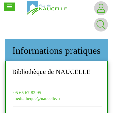
Aller
MENU
au
contenu
principal
Informations pratiques
Bibliothèque de NAUCELLE
Bi
05 65 67 82 95
05 6
mediatheque@naucelle.fr
medi