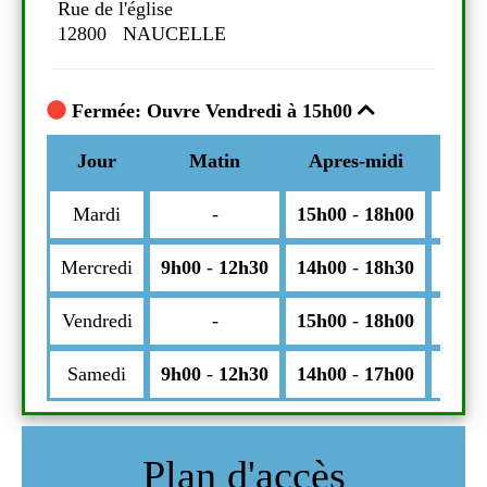
Rue de l'église
Rue 
12800 NAUCELLE
12
Fermée: Ouvre Vendredi à 15h00
Fe
i
Commentaires
Jour
Matin
Apres-midi
Comm
J
h00
Mardi
-
15h00
-
18h00
Ma
h30
Mercredi
9h00
-
12h30
14h00
-
18h30
Mer
h00
Vendredi
-
15h00
-
18h00
Ven
h00
Samedi
9h00
-
12h30
14h00
-
17h00
Sa
Plan d'accès