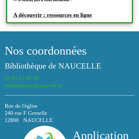
=> N’hésitez pas à nous demander !
=> N’hé
A découvrir : ressources en ligne
A déc
Nos coordonnées
Bibliothèque de NAUCELLE
05 65 67 82 95
mediatheque@naucelle.fr
Rue de l'église
240 rue F Gernelle
12800 NAUCELLE
Application