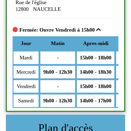
Rue de l'église
Rue 
12800 NAUCELLE
12
Fermée: Ouvre Vendredi à 15h00
Fe
i
Commentaires
Jour
Matin
Apres-midi
Comm
J
h00
Mardi
-
15h00
-
18h00
Ma
h30
Mercredi
9h00
-
12h30
14h00
-
18h30
Mer
h00
Vendredi
-
15h00
-
18h00
Ven
h00
Samedi
9h00
-
12h30
14h00
-
17h00
Sa
Plan d'accès