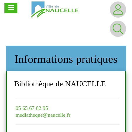
Aller
MENU
au
contenu
principal
Informations pratiques
Bibliothèque de NAUCELLE
Bi
05 65 67 82 95
05 6
mediatheque@naucelle.fr
medi