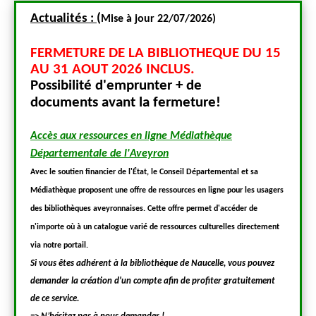
Actualités :
(
Actua
Mise
à jour 22/07/2026)
U 15
FERMETURE DE LA BIBLIOTHEQUE DU 15
FERM
AU 31 AOUT 2026 INCLUS.
AU 3
Possibilité d'emprunter + de
Poss
documents
avant la fermeture!
docu
Accès aux ressources en ligne Médiathèque
Accès 
Départementale de l'Aveyron
Dépar
a
Avec le soutien financier de l'État, le Conseil Départemental et sa
Avec le 
 usagers
Médiathèque proposent une offre de ressources en ligne pour les usagers
Médiathè
e
des bibliothèques aveyronnaises. Cette offre permet d'accéder de
des bibl
ctement
n'importe où à un catalogue varié de ressources culturelles directement
n'import
via notre portail.
via notre
ouvez
Si vous êtes adhérent à la bibliothèque de Naucelle, vous pouvez
Si vous
tement
demander la création d'un compte afin de profiter gratuitement
demande
de ce service.
de ce se